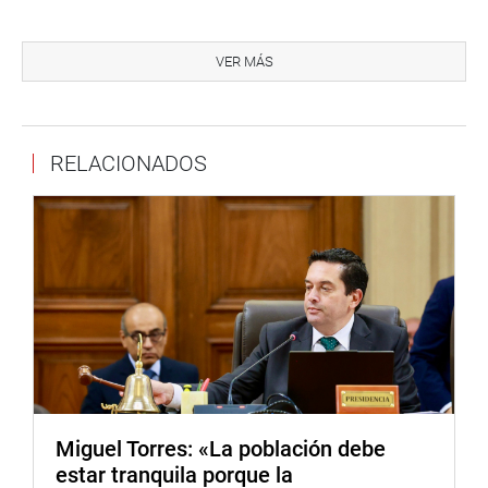
El gerente general de TGP, Adolfo Heeren, dijo que la
empresa reconocía su responsabilidad por los daños
VER MÁS
causados a la comunidad de Megatoni, a quienes no
solamente se les indemnizará sino que se le dará un
apoyo integral para una mejor calidad de vida, de ellos y
RELACIONADOS
sus familias.
Los dirigentes ashaninkas, masigengas y Yine Yami
expresaron que ojalá la empresa cumpla con lo que está
ofreciendo, porque la situación de hambre que están
atravesando nuestros familiares es alarmante, que se
complica con la aparición de una serie de enfermedades y
plagas.
Nelly Cuadros manifestó que más le vale a las
Miguel Torres: «La población debe
autoridades de la TGP cumplir con lo ofrecido, “porque
estar tranquila porque la
mis compañeros indígenas están decididos a tomar las