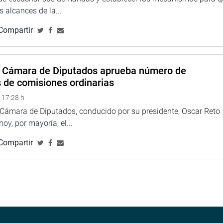
 alcances de la...
e tuvieron los Comités de autodefensa en la época del
Compartir
ado en favor de la seguridad y el desarrollo de la población”,
o de Quimbiri, Cusco. “Hemos demostrado nuestra defensa por la
al Gutiérrez, dirigente de la provincia de Vilcashuamán.
a Cámara de Diputados aprueba número de
eglamento aprobó por mayoría el predictamen recaído en el
s de comisiones ordinarias
 17:28 h
a Cámara de Diputados, conducido por su presidente, Oscar Reto
 hoy, por mayoría, el...
Compartir
ina web y redes sociales.