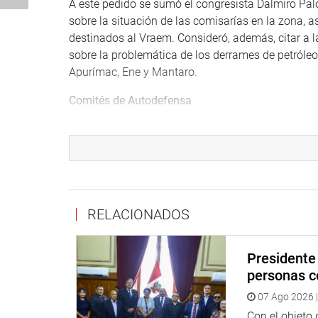
A este pedido se sumó el congresista Dalmiro Palom
sobre la situación de las comisarías en la zona, a
destinados al Vraem. Consideró, además, citar a 
sobre la problemática de los derrames de petróleo 
Apurímac, Ene y Mantaro.
Comités de Autodefensa
Durante la duodécima sesión ordinaria de la Comisi
Apurímac, Ene y Mantaro, se presentaron los repr
provincias que integran el VRAEM.
Los dirigentes solicitaron la aprobación del proy
Dipas Huamán, que propone la reforma constituci
RELACIONADOS
organizaciones de apoyo de las comunidades campe
consuetudinaria.
Presidente 
Informaron que los Comités de autodefensa fueron
personas c
“Sin comités de autodefensa los problemas de se
07 Ago 2026 |
tenemos autorización para actuar”, manifestó Mar
Con el objeto