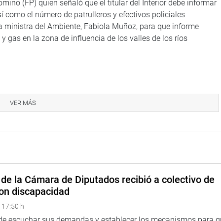
ino (FP) quien señaló que el titular del Interior debe informar
sí como el número de patrulleros y efectivos policiales
la ministra del Ambiente, Fabiola Muñoz, para que informe
y gas en la zona de influencia de los valles de los ríos
ón especial multipartidaria a favor de los valles de los ríos
esentantes de los Comités de Autodefensa de las diversas
VER MÁS
ecto de ley 925/2016-CR, de autoría del congresista Joaquín
onal a fin de reconocer a los Comités de autodefensa como
sinas y nativas para el ejercicio de la justicia
de la Cámara de Diputados recibió a colectivo de
 disueltos y no son actualmente reconocidos por el Estado.
on discapacidad
guridad han aumentado. Existe un rebrote de sendero y no
 17:50 h
cial Vallejo, representante de la provincia de Huamanga,
 de escuchar sus demandas y establecer los mecanismos para 