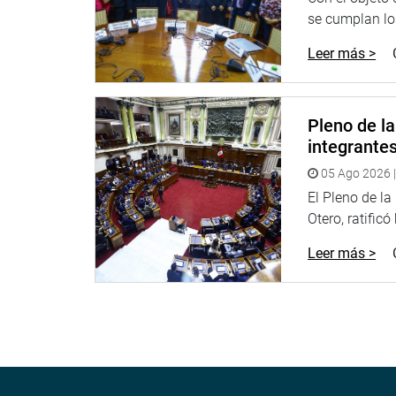
Ayacucho.
se cumplan los
En otro momento recordaron el rol pacificador qu
Leer más >
terrorismo. “Los Comités de autodefensa han trabaj
expresó Héctor Landeo, representante del distrit
verdad y la paz. Luchemos juntos”, afirmó Cristób
Pleno de l
Cabe indicar que la Comisión de Constitución y R
integrante
proyecto de ley 925/2016-CR.(WHS)
05 Ago 2026 |
El Pleno de l
Otero, ratificó
Leer más >
CENTRO DE NOTICIAS
PRENSA-CONGRESO 16-5-18
Puede encontrar más información en nuestra pág