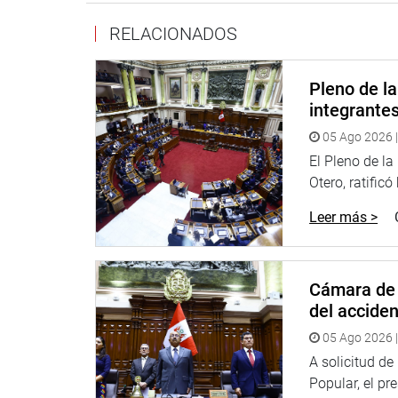
RELACIONADOS
Pleno de l
integrante
05 Ago 2026 |
El Pleno de l
Otero, ratificó
Leer más >
Cámara de 
del accide
05 Ago 2026 |
A solicitud d
Popular, el pr