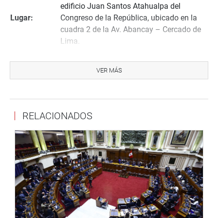
edificio Juan Santos Atahualpa del
Lugar:
Congreso de la República, ubicado en la
cuadra 2 de la Av. Abancay – Cercado de
Lima.
Oficina de Participación, Proyección y
Organiza:
Enlace con el Ciudadano del Congreso de la
VER MÁS
República.
martesdemocratico@congreso.gob.pe
; 311-
Informes:
7777
anexo:
3159.
Inscripciones:
INSCRÍBASE AQUÍ
.
RELACIONADOS
SE ENTREGARÁN CONSTANCIAS DE PARTICIPACIÓN A
LOS ASISTENTES
.