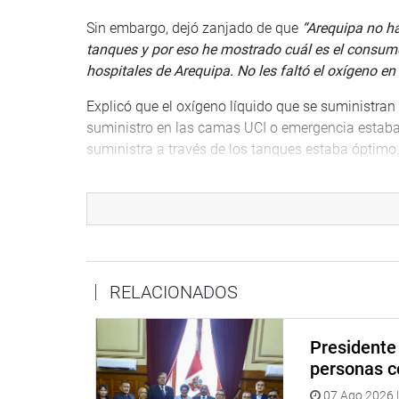
Sin embargo, dejó zanjado de que
“Arequipa no ha
tanques y por eso he mostrado cuál es el consumo
hospitales de Arequipa. No les faltó el oxígeno en
Explicó que el oxígeno líquido que se suministran 
suministro en las camas UCI o emergencia estaba 
suministra a través de los tanques estaba óptimo
Inmediatamente el congresista
Edgar Alarcón Tej
dijo que
“según la información estadística y cuan
liquido en los hospitales, eso lo vamos a verificar 
“Si todo dependiera de Cenares se habría hecho d
también trabajo de la empresa que hizo la prueb
RELACIONADOS
certeza que hemos actuado con celeridad dentro d
agregó por su parte la funcionaria.
Presidente 
Espino Goycochea subrayó que para Cenares es de 
personas c
necesario para la atención de los pacientes.
“Trab
07 Ago 2026 |