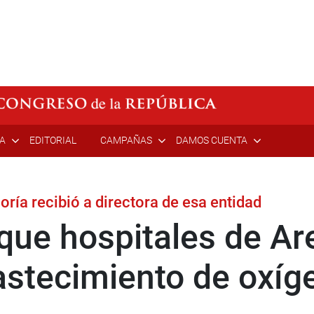
ÍA
EDITORIAL
CAMPAÑAS
DAMOS CUENTA
oría recibió a directora de esa entidad
que hospitales de Ar
stecimiento de oxíg