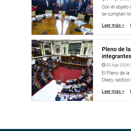
fuera prioridad no estaríamos trabajando así. S
Con el objeto
demasiado. Hacemos nuestro máximo esfuerzo, cr
se cumplan los
A su turno, el congresista Jose Luis Ancalle preg
Leer más >
compañía Souther en un menor tiempo sabiendo q
«Nos encontramos en una situación difícil. Creo 
exigido. ¿Por qué recién se hizo la prueba de contr
Pleno de l
integrante
ESPINAR EN PIE DE LUCHA
05 Ago 2026 |
En la sesión también se trató la huelga indefinid
El Pleno de l
de Espinar, en Cusco, por el conflicto con la min
Otero, ratificó
Al respecto el presidente de la Asociación de Ur
Leer más >
también es integrante del Comité de Gestión del Co
generó por el incumplimiento de compromisos pact
“Después de cuatro décadas de explotación del y
que más ha beneficiado a la minera. No se ha cump
beneficio de la población, ni tampoco se ha cumpl