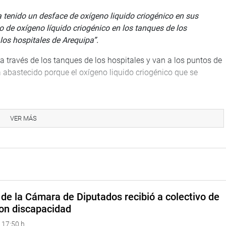
 tenido un desface de oxígeno liquido criogénico en sus
 de oxígeno líquido criogénico en los tanques de los
 los hospitales de Arequipa”.
a través de los tanques de los hospitales y van a los puntos de
abastecido porque el oxígeno liquido criogénico que se
.
ada
, presidente de la
Comisión de Fiscalización y Contraloría,
titativa de SuSalud aparece que habría stock del oxígeno
VER MÁS
y contrastar con el sector salud” .
e inmediato, por eso presenté una línea de tiempo porque había
a. Obstáculos teníamos demasiados, pero Ud. tenga la mayor
el marco de la ley para cumplir con todos los procedimientos”,
de la Cámara de Diputados recibió a colectivo de
alta prioridad que todos los hospitales cuenten con todo lo
on discapacidad
ajamos de lunes a domingo hasta altas horas de la noche, sino
 17:50 h