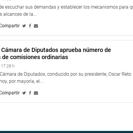
iempre tenemos bajas porque esta pandemia está afectando
 de escuchar sus demandas y establecer los mecanismos para 
éame que sí es prioridad para nosotros».
 alcances de la...
untó qué impidió la adquisición del oxígeno donado por la
Compartir
ue la responsabilidad estaba en Cenares.
que debió ser un impulso de su despacho cumpliendo lo
ol de calidad el 18 de junio?”,
entre otros cuestionamientos.
a Cámara de Diputados aprueba número de
s de comisiones ordinarias
 17:28 h
a que mantienen desde el 15 de julio ciudadanos de la provincia
a Cámara de Diputados, conducido por su presidente, Oscar Reto
era Glencore – Antapaccay.
 hoy, por mayoría, el...
banizaciones y Pueblos Jóvenes de Espinar, Vidal Merma, quien
Compartir
nvenio Marco, provincia de Espinar, explicó que el conflicto se
ados por la minera en el convenio marco suscrito en el 2002.
acimiento minero pedimos la reformulación del convenio marco
lido con el aporte del 3 % de todas las utilidades al año para
ido con la oportunidad laboral ofrecida para lo espinenses”,