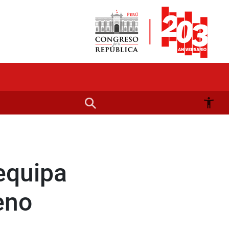
equipa
eno