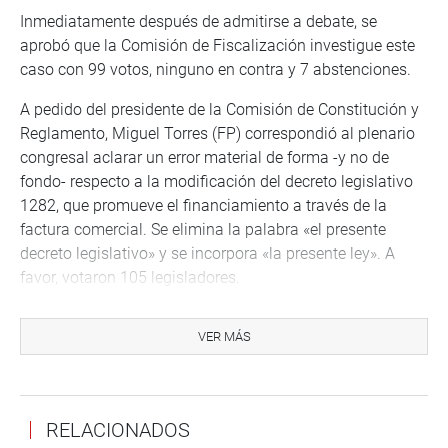
Inmediatamente después de admitirse a debate, se
aprobó que la Comisión de Fiscalización investigue este
caso con 99 votos, ninguno en contra y 7 abstenciones.
A pedido del presidente de la Comisión de Constitución y
Reglamento, Miguel Torres (FP) correspondió al plenario
congresal aclarar un error material de forma -y no de
fondo- respecto a la modificación del decreto legislativo
1282, que promueve el financiamiento a través de la
factura comercial. Se elimina la palabra «el presente
decreto legislativo» y se incorpora «la presente ley». A
favor, votaron 105 legisladores.
Además, se resolvió modificar el decreto legislativo 1276
VER MÁS
dictado por el Poder Ejecutivo porque no cumple con lo
dispuesto por la Constitución Política «porque todo
cambio presupuestal se aprueba vía una ley», dijo el
presidente de la Comisión de Constitución, Miguel Torres.
RELACIONADOS