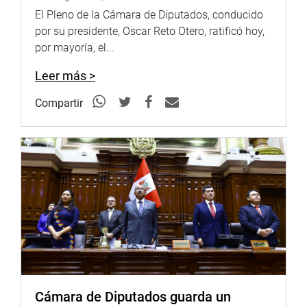
respectivos integrantes.
El Pleno de la Cámara de Diputados, conducido
por su presidente, Oscar Reto Otero, ratificó hoy,
También respaldó la propuesta Esther Saavedra Vela
por mayoría, el...
(FP). Ella criticó severamente el aprovechamiento de
ciertas empresas de transportes y de otros rubros que
Leer más >
aprovecharon para pretender lucrar y abusar con alzas de
precios en plena emergencia en las zonas afectadas.
Compartir
Yonhy Lescano Ancieta (AP) apoyó los alcances de la
propuesta en debate, y adelantó que su bancada votaría a
favor de la aprobación del dictamen. También criticó
severamente a aquellos que se aprovecharon de la
emergencia para lucrar en medio del dolor de la
población. Asimismo, saludó el proyecto en debate, y
planteó que se restituyera esos delitos de acaparamiento
y especulación y que no solo sean aplicados y regir en
zonas declaradas en emergencia.
Otros legisladores que apoyaron la iniciativa fueron César
Cámara de Diputados guarda un
Segura Izquierdo y Octavio Salazar Miranda (FP).