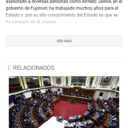
asesorado a diversas personas como Alfredo Jaililie, en el
gobierno de Fujimori; ha trabajado muchos años para el
Estado y por su alto conocimiento del Estado es que se
ha pensado en él, explicó.
El legislador Yonhy Lescano Ancieta, sostuvo que la
bancada de Acción Popular se reunirá mañana al
VER MÁS
mediodía con el candidato para conocer sus propuestas
de trabajo en la Contraloría General de la República.
Por su parte, Marisa Glave anunció que el candidato del
RELACIONADOS
Ejecutivo les ha pedido reunirse con la nueva bancada
parlamentaria y dijo que se mantendrán alertas por los
antecedentes de trabajo con el fujimorismo. Hizo votos
para que quien ocupe el cargo de Contralor lo haga con
total neutralidad.
(EPA)
PRENSA CONGRESO