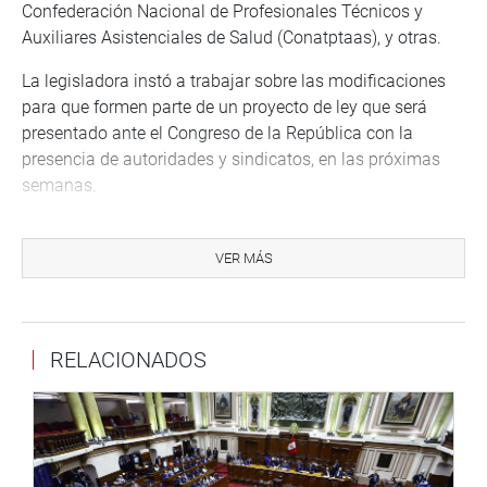
Confederación Nacional de Profesionales Técnicos y
Auxiliares Asistenciales de Salud (Conatptaas), y otras.
La legisladora instó a trabajar sobre las modificaciones
para que formen parte de un proyecto de ley que será
presentado ante el Congreso de la República con la
presencia de autoridades y sindicatos, en las próximas
semanas.
En efecto, la reunión que se desarrolló por más de una
hora, logró llegar a algunas propuestas con ese objetivo,
VER MÁS
en consonancia a la nominación de los títulos que se
emiten en nombre de la Nación. Con ello se les permitiría
acceder a la especialización de manera tecnificada,
RELACIONADOS
según manifestaron los dirigentes invitados.
Asimismo, indicaron que el reconocimiento de los
técnicos asistenciales – que representan el 50 por ciento
del sistema de salud peruano- como técnicos
profesionales, permitiría el derecho a la entrega del turno,