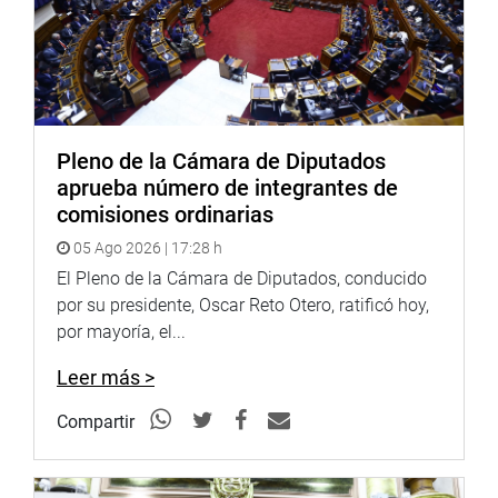
contemplado en la ley.
Asimismo, plantearon la inclusión del Decreto Supremo
N° 1154 para el reconocimiento de horas extras y
complementarias, que durante la pandemia se demostró
que era necesario.
Pleno de la Cámara de Diputados
aprueba número de integrantes de
Otra de las propuestas planteadas es que se declare el
comisiones ordinarias
Día del Técnico Asistencial el 29 de junio de cada año,
porque en esa fecha fue publicada la Ley del Técnico.
05 Ago 2026 | 17:28 h
El Pleno de la Cámara de Diputados, conducido
#ConsensoPorElPerú
por su presidente, Oscar Reto Otero, ratificó hoy,
OFICINA DE COMUNICACIONES E IMAGEN
por mayoría, el...
INSTITUCIONAL
Leer más >
Compartir