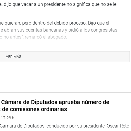
 dijo que vacar a un presidente no significa que no se le
uieran, pero dentro del debido proceso. Dijo que el
e abran sus cuentas bancarias y pidió a los congresistas
ro no antes”, remarcó el abogado.
recordar las acciones del gobierno de 1992 y sus ambiciones
 desde el Congreso, y eso se repite hoy cuando existen actos
VER MÁS
a controlar al Ministerio Público, a destrozar el Tribunal
un acto de indisciplina que no se condice con un Estado
hasta ahora, dijo, y por ello invocó a los congresistas a que
ropone sí es un golpe de Estado, porque se altera un poder
a Cámara de Diputados aprueba número de
 Se refirió también a que se debe recordar, como lo señaló
s de comisiones ordinarias
s y que hay que respetar la voluntad popular, la voluntad que
esidente y a un parlamentario.
 17:28 h
a Cámara de Diputados, conducido por su presidente, Oscar Reto
día discutir la figura del Presidente Kuczynski por un acto