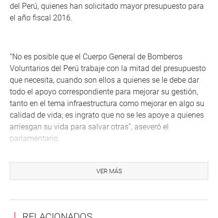
del Perú, quienes han solicitado mayor presupuesto para
el año fiscal 2016.
“No es posible que el Cuerpo General de Bomberos
Voluntarios del Perú trabaje con la mitad del presupuesto
que necesita, cuando son ellos a quienes se le debe dar
todo el apoyo correspondiente para mejorar su gestión,
tanto en el tema infraestructura como mejorar en algo su
calidad de vida; es ingrato que no se les apoye a quienes
arriesgan su vida para salvar otras”, aseveró el
parlamentario.
VER MÁS
El legislador Justiniano Apaza manifestó su malestar
debido a que actualmente los bomberos no pueden
realizar su labor apropiadamente, porque tienen carencias
en combustible, vestimenta especializada, equipos y
RELACIONADOS