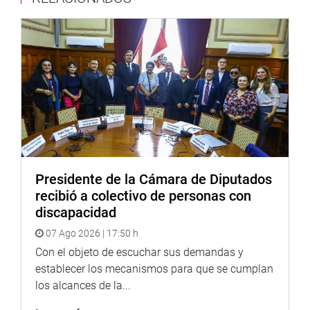
otros que dificultan su trabajo en emergencias.
“Mi respaldo y solidaridad con los bomberos, voy a tomar
cartas en el asunto para gestionar la aprobación de esta
iniciativa legal para reivindicar la loable labor que realizar
los hombre de rojo”, afirmó.
Agradecemos su difusión
Presidente de la Cámara de Diputados
recibió a colectivo de personas con
Arequipa 30 de noviembre 2015
discapacidad
Prensa – Despacho Congresal
07 Ago 2026 | 17:50 h
Mayor información: 987126891
Con el objeto de escuchar sus demandas y
establecer los mecanismos para que se cumplan
los alcances de la...