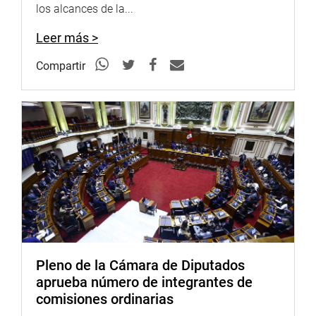
los alcances de la...
históricos que son administrados por el Estado en todo el
país, el primer domingo de cada mes. Fue al entrar en
Leer más >
vigencia la ley Nº 30599, aprobada por el Congreso de la
República.
Compartir
La norma fue dictaminada por la Comisión de Cultura del
Parlamento y aprobada por unanimidad el 6 de diciembre
de 2016 . Busca enriquecer el arte y promover el interés
por nuestra historia. La propuesta fue presentada por el
grupo Parlamentario Peruanos Por el Kambio a iniciativa
del congresista Juan Sheput Moore.
Otras tres leyes trabajadas en la Comisión de Cultura y
Patrimonio Cultural, fue la Ley 30583, que declara de
interés nacional y de necesidad pública la investigación,
conservación, protección y puesta en valor de los bienes
Pleno de la Cámara de Diputados
arqueológicos materiales ubicados en el Santuario
aprueba número de integrantes de
Nacional de Huayllay, en la provincia de Pasco,
comisiones ordinarias
departamento de Pasco. Propuesta planteada a iniciativa