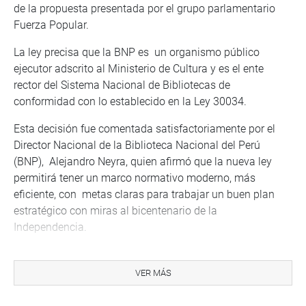
de la propuesta presentada por el grupo parlamentario
Fuerza Popular.
La ley precisa que la BNP es un organismo público
ejecutor adscrito al Ministerio de Cultura y es el ente
rector del Sistema Nacional de Bibliotecas de
conformidad con lo establecido en la Ley 30034.
Esta decisión fue comentada satisfactoriamente por el
Director Nacional de la Biblioteca Nacional del Perú
(BNP), Alejandro Neyra, quien afirmó que la nueva ley
permitirá tener un marco normativo moderno, más
eficiente, con metas claras para trabajar un buen plan
estratégico con miras al bicentenario de la
Independencia.
“Esta Ley nos da la posibilidad de ver a la biblioteca no
solo como espacio de conservación bibliográfica, sino
VER MÁS
como una red de bibliotecas que permitan poner la
cultura y los libros en manos de todos los