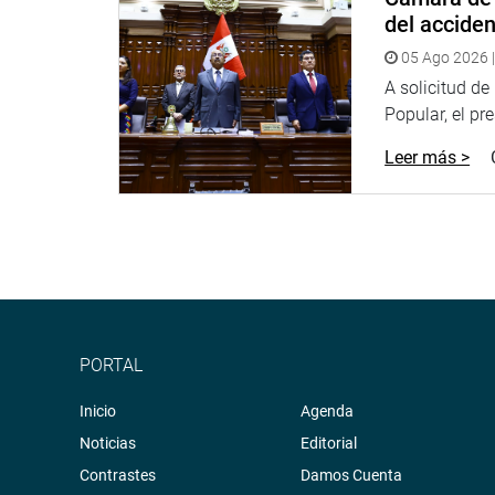
OFICINA DE COMUNICACIONES E IMAGEN INSTI
del accide
05 Ago 2026 |
A solicitud d
Popular, el pr
Leer más >
PORTAL
Inicio
Agenda
Noticias
Editorial
Contrastes
Damos Cuenta