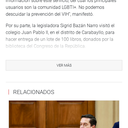
información sobre este servicio, del cual los principales
usuarios son la comunidad LGBTI+. No podemos
descuidar la prevención del VIH”, manifestó.
Por su parte, la legisladora Sigrid Bazán Narro visitó el
colegio Juan Pablo II, en el distrito de Carabayllo, para
hacer entrega de un lote de 100 libros, donados por la
biblioteca del Congreso de la República.
Se trata de “un valioso material que beneficiará a sus más
de 1100 escolares de primaria y secundaria”, expresó.
VER MÁS
CUSCO
En la región de Cusco, la parlamentaria Ruth Luque Ibarra
RELACIONADOS
participó, en el auditorio de la Municipalidad de Wanchaq,
en una audiencia pública organizada para abordar la
problemática ambiental de las provincias de Espinar y
Cusco.