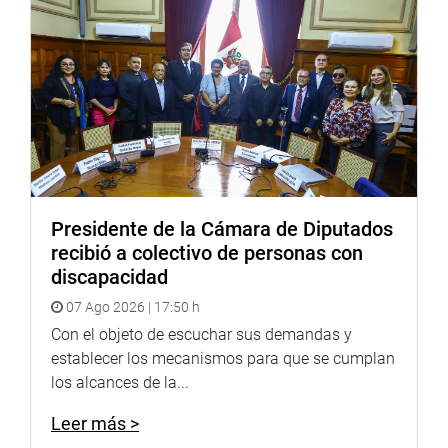
progresos en su labor por una educación inclusiva. En
particular, nos enfocamos en el tratamiento de los niños
con trastornos del espectro autista -TEA en las escuelas”.
“Estamos comprometidos con mejorar la calidad
educativa para todos”, señaló.
OFICINA DE COMUNICACIONES E IMAGEN
INSTITUCIONAL
Presidente de la Cámara de Diputados
recibió a colectivo de personas con
discapacidad
07 Ago 2026 | 17:50 h
Con el objeto de escuchar sus demandas y
establecer los mecanismos para que se cumplan
los alcances de la...
Leer más >