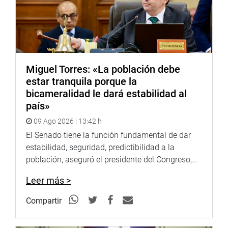
TACNA
Por su parte, la congresista Esmeralda Limachi Quispe
visitó, de manera inopinada, la institución educativa
Manuel Flores Calvo y la institución educativa privada
Alexander von Humboldt, ambos en Tacna.
Miguel Torres: «La población debe
estar tranquila porque la
bicameralidad le dará estabilidad al
país»
09 Ago 2026 | 13:42 h
El Senado tiene la función fundamental de dar
estabilidad, seguridad, predictibilidad a la
población, aseguró el presidente del Congreso,...
Leer más >
Compartir
En esta segunda entidad dialogó con el director “sobre los