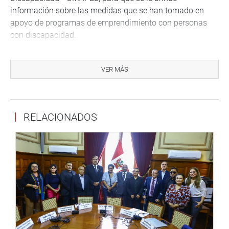
información sobre las medidas que se han tomado en
apoyo de programas de emprendimiento con personas
con discapacidad.
Junín
Por su parte, el parlamentario Edgard Reymundo Mercado
VER MÁS
sostuvo hoy una reunión de trabajo con los
representantes del Sindicato de Trabajadores de Agrorural
– Junín, liderados por la señora Miriam Vergara.
RELACIONADOS
“Escuchamos a sus dirigentes, quienes explicaron la
precariedad salarial en la que viven, ya que tienen sueldos
congelados desde hace 25 años”, manifestó el
representante por Junín.
“Ahora buscan que se apruebe un proyecto de ley para
mejorar su escala remunerativa, la misma que será
sustentada en la Comisión de Presupuesto, en la sesión
descentralizada en Piura, nos comprometimos a apoyar