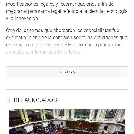
modificaciones legales y recomendaciones a fin de
mejorar el panorama legal referido a la ciencia, tecnología
y la innovación.
Otro de los temas que abordaron los especialistas fue
explicar al pleno de la comisión sobre las actividades que
realizaron en los sectores del Estado, como producción,
agricultura, interior, salud y defensa.
Otras de las actividades congresales de la Comisión de
Ciencia, Innovación y Tecnología, fueron las sesiones
VER MÁS
descentralizadas, como la del pasado martes 20 de
Marzo, en los Servicios Industriales de la Marina (SIMA-
Perú).
RELACIONADOS
La primera actividad se llevó a cabo en el BAP Unión, en
la Base Naval. Contó con la presencia del jefe del Instituto
Nacional de Defensa Civil (INDECI), general Jorge Chávez
Cresta, quien expuso sobre los casos de sismos y
desastres en el sistema de alertas tempranas en las