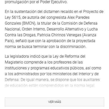
promulgación por el Poder Ejecutivo.
En la sustentación del dictamen recaído en el Proyecto de
Ley 5615, de autoría del congresista Alex Paredes
Gonzales (BMCN), la titular de la Comisión de Defensa
Nacional, Orden Interno, Desarrollo Alternativo y Lucha
Contra las Drogas, Patricia Chirinos Venegas (Avanza
País), señaló que con la aprobación de la proyectada
norma se busca terminar con la discriminación.
La legisladora indicó que la Ley de Reforma del
Magisterio comprende a los profesores de las
instituciones y programas educativos púbicos, así como
a los administrados por los ministerios del Interior y de
Defensa. De igual manera, se dispone que los auxiliares
de educación están comprendidos en la norma legal.
“En ese caso no sería necesaria la modificación de la ley,
pero lamentablemente no se está aplicando de la misma
VER MÁS
forma para los auxiliares de educación del sector interior