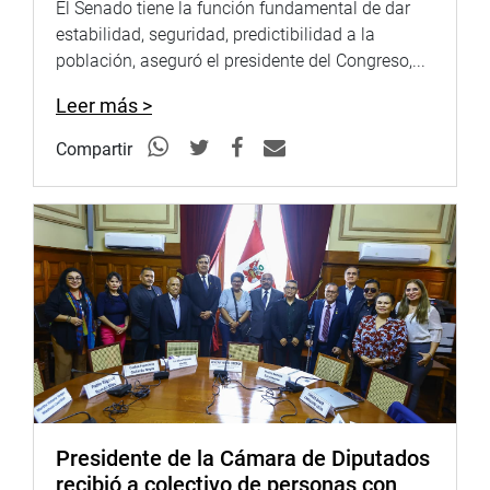
El Senado tiene la función fundamental de dar
invocar la aprobación de la medida.
estabilidad, seguridad, predictibilidad a la
población, aseguró el presidente del Congreso,...
Similar opinión tuvieron los congresistas Pasión Dávila
Atanacio (BMCN), Guido Bellido Ugarte (PB), Francis
Leer más >
Paredes Castro (PP), Wilson Soto Palacios (AP), entre
otros, quienes se pronunciaron por el término de las
Compartir
diferencias en el sector y hacer justicia.
OFICINA DE COMUNICACIONES E IMAGEN
INSTITUCIONAL
Presidente de la Cámara de Diputados
recibió a colectivo de personas con