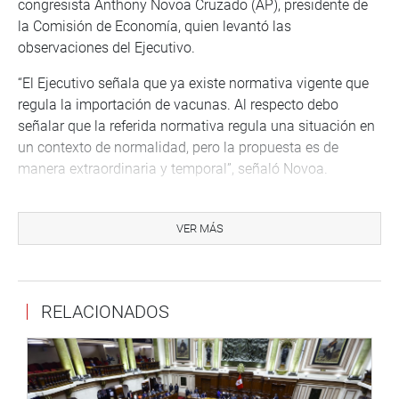
congresista Anthony Novoa Cruzado (AP), presidente de
la Comisión de Economía, quien levantó las
observaciones del Ejecutivo.
“El Ejecutivo señala que ya existe normativa vigente que
regula la importación de vacunas. Al respecto debo
señalar que la referida normativa regula una situación en
un contexto de normalidad, pero la propuesta es de
manera extraordinaria y temporal”, señaló Novoa.
Otra observación está referida a que se genera una doble
autorización que acarrea una mayor barrera al privado y
VER MÁS
no cumpliría con el objetivo propuesto. “El Poder
Ejecutivo, a través del Ministerio de Salud, autoriza al
sector privado en un plazo no mayor de siete (7) días
RELACIONADOS
calendario de presentado el expediente de la importación
o adquisición de la vacuna contra el coronavirus SARS-
CoV-2”, aseveró al respecto Novoa.
Otra observación se refiere a que la norma presenta