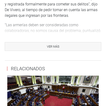
y registrada formalmente para cometer sus delitos”, dijo
De Vivero, al tiempo de pedir tomar en cuenta las armas
ilegales que ingresan por las fronteras.
“Las armerías deben ser consideradas como
colaboradoras, no somos causa del problema, puntualizó.
Contó que cuando la Sucamec inició un periodo para que
las armas sin licencia se registren, se puso tantas trabas
VER MÁS
e incluso se incautaron muchas de ellas y que no se
cumplió con el objetivo. “Se estima que hay más de cien
mil armas que están ‘bajo el colchón’, ese tipo de cosas
RELACIONADOS
deben regularse”, pidió De Vivero.
El congresista Walter Ascona Calderón se mostró a favor
de regularizar esta y todas las actividades comerciales,
especialmente las que son formales para una verdadera
reactivación económica.
“En la problemática de las armas, sabemos que se