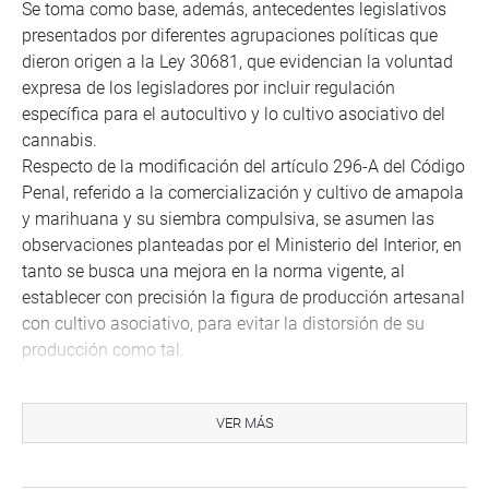
Se toma como base, además, antecedentes legislativos
presentados por diferentes agrupaciones políticas que
dieron origen a la Ley 30681, que evidencian la voluntad
expresa de los legisladores por incluir regulación
específica para el autocultivo y lo cultivo asociativo del
cannabis.
Respecto de la modificación del artículo 296-A del Código
Penal, referido a la comercialización y cultivo de amapola
y marihuana y su siembra compulsiva, se asumen las
observaciones planteadas por el Ministerio del Interior, en
tanto se busca una mejora en la norma vigente, al
establecer con precisión la figura de producción artesanal
con cultivo asociativo, para evitar la distorsión de su
producción como tal.
“Serían más de 50 mil personas que sufren diversas
enfermedades y que requieren el uso medicinal y
VER MÁS
terapéutico a través del uso del cannabis. “A través de
este tratamiento se aliviará a miles de familias del dolor y