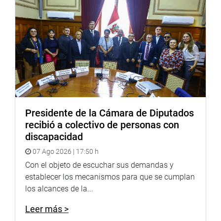
Gutiérrez (PL) sustentó su Proyecto de Ley 7524/2023-
CR,que propone una ley que modifique el artículo 3 del
Decreto Legislativo 1284, decreto legislativo que crea el
Fondo de Inversión Agua Segura (FIAS).
OFICINA DE COMUNICACIONES E IMAGEN
INSTITUCIONAL
Presidente de la Cámara de Diputados
recibió a colectivo de personas con
discapacidad
07 Ago 2026 | 17:50 h
Con el objeto de escuchar sus demandas y
establecer los mecanismos para que se cumplan
los alcances de la...
Leer más >