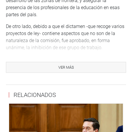
desarrollo de las zonas de frontera, y asegurar la
presencia de los profesionales de la educación en esas
partes del país.
De otro lado, debido a que el dictamen -que recoge varios
proyectos de ley- contiene aspectos que no son de la
naturaleza de la comisión, fue aprobado, en forma
unánime, la inhibición de ese grupo de trabajo.
Se trata del dictamen recaído en los Proyectos de Ley
6445/2023CR, de autoría del congresista Alex Paredes
VER MÁS
Gonzales (BMCN); el 6464/2023-CR, de Wilson Quispe
Mamani (PL); 6694/2023-CR, de Flavio Cruz Mamani (PL);
6792/2023-CR, de Luis Aragón Carreño ( AP); 7106/2023-
RELACIONADOS
CR, de Waledmar Cerrón Rojas (PL ); y 7811/2023CR, de
Jhakeline Katy Ugarte Mamani (NA ).
En el dictamen se propone principalmente una ley que
autorice el nombramiento excepcional de docentes, en el
marco del concurso de ingreso a la Carrera Pública