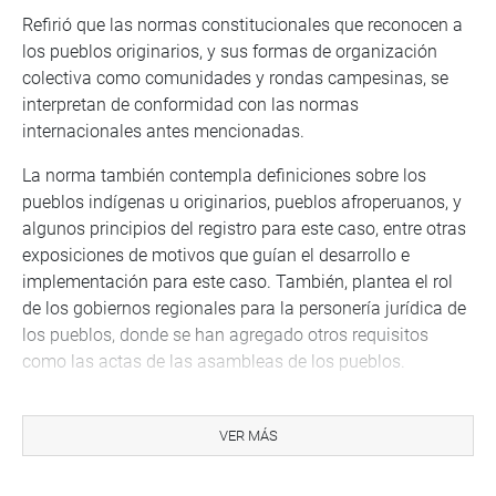
Refirió que las normas constitucionales que reconocen a
los pueblos originarios, y sus formas de organización
colectiva como comunidades y rondas campesinas, se
interpretan de conformidad con las normas
internacionales antes mencionadas.
La norma también contempla definiciones sobre los
pueblos indígenas u originarios, pueblos afroperuanos, y
algunos principios del registro para este caso, entre otras
exposiciones de motivos que guían el desarrollo e
implementación para este caso. También, plantea el rol
de los gobiernos regionales para la personería jurídica de
los pueblos, donde se han agregado otros requisitos
como las actas de las asambleas de los pueblos.
“En la exposición de motivos se señala que existen 28
pueblos afroperuanos asentados en la costa peruana.
VER MÁS
Esta diversidad cultural proviene de numerosos factores
como las costumbres, normas de vida, ocupación