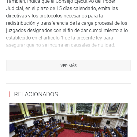
También, indica que el Consejo Ejecutivo del Poder
Judicial, en el plazo de 15 días calendario, emita las
directivas y los protocolos necesarios para la
redistribución y transferencia de la carga procesal de los
juzgados designados con el fin de dar cumplimiento a lo
establecido en el artículo 1 de la presente ley para
asegurar que no se incurra en causales de nulidad.
En sus disposiciones complementarias finales, plantea
que el Consejo Ejecutivo del Poder Judicial informe
VER MÁS
semestralmente a la Junta Nacional de Justicia la
producción de los órganos jurisdiccionales designados a
los que se refiere el artículo 1 de la presente ley para que
RELACIONADOS
actúe conforme a sus atribuciones, además debe de
coordinar con la Academia de la Magistratura para
implementar los programas de especialización en justicia
de género para los magistrados y demás funcionarios
judiciales de los órganos jurisdiccionales, que se designe
al amparo de lo dispuesto en el artículo 1 de la presente