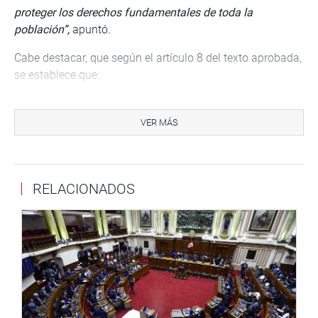
proteger los derechos fundamentales de toda la
población”,
apuntó.
Cabe destacar, que según el artículo 8 del texto aprobada,
se establece que:
Art. 8
(…)
«Durante la declaratoria de emergencia sanitaria
los equipos biomédicos, infraestructura de los centros y
VER MÁS
establecimientos de salud privados serán puestos a
disposición del MINSA en calidad de ente rector del
Sistema Nacional de Salud, que definirá los planes de
RELACIONADOS
acción para disminuir el riesgo elevado o daño a la salud
y la vida de las poblaciones (…)»
DEBATE
El congresista Widman Vigo Gutiérrez (FP) destacó dos
puntos en esta iniciativa: la suspensión de la exigencia de
los SERUMS como requisito para la contratación de
médicos y el aseguramiento de medicamentos para