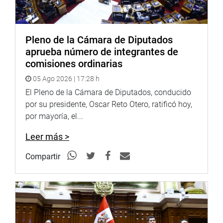
pacientes crónicos en el estado de emergencia.
Pleno de la Cámara de Diputados
aprueba número de integrantes de
comisiones ordinarias
05 Ago 2026 | 17:28 h
El Pleno de la Cámara de Diputados, conducido
por su presidente, Oscar Reto Otero, ratificó hoy,
por mayoría, el...
Leer más >
Compartir
En otro momento, Luis Castillo Oliva (PP) manifestó que
esta norma permitirá tener equipos biomédicos en los
establecimientos de salud, con base a un acuerdo con las
clínicas privadas para cumplir las demandas nacionales.
Luego, Leonardo Inga Sales (AP) hizo énfasis en que, en