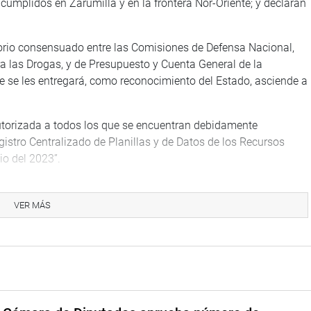
cumplidos en Zarumilla y en la frontera Nor-Oriente; y declaran
tutorio consensuado entre las Comisiones de Defensa Nacional,
ra las Drogas, y de Presupuesto y Cuenta General de la
 se les entregará, como reconocimiento del Estado, asciende a
torizada a todos los que se encuentran debidamente
egistro Centralizado de Planillas y de Datos de los Recursos
io del 2023”.
 ni carácter pensionable, no se encuentra sujeta a cargas
 es de carácter vitalicio e intransferible”.
VER MÁS
riana Tudela Gutiérrez, señaló que esta propuesta “zanja una
e han luchado por tanto tiempo para que su valentía y su
Estado peruano”.
o, Lady Camones Soriano (APP) señaló que en la actualidad, y
 de Económica y Finanzas, el número de integrantes de los