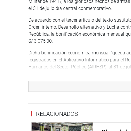
Militar de 1941», a los gloriosos hechos de armas 
el 31 de julio día central conmemorativo.
De acuerdo con el tercer artículo del texto susti
Orden interno, Desarrollo alternativo y Lucha cont
República, la bonificación económica mensual que
S/ 3 075,00.
Dicha bonificación económica mensual “queda au
registrados en el Aplicativo Informático para el R
Humanos del Sector Público (AIRHSP), al 31 de jul
La bonificación “no tiene naturaleza remunerativa
sociales ni forma parte de los beneficios laborales y
La titular de la Comisión de Defensa Nacional, Ad
lucha constante de nuestros héroes del Cenepa qu
sacrificio sea reconocido y recompensado por el 
RELACIONADOS
Mientras, la titular de la Comisión de Presupuest
según la información alcanzada por el Ministerio