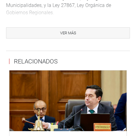
Municipalidades, y la Ley 27867, Ley Orgánica de
Gobiernos Regionales.
En su primer artículo, modifica los artículos 9, 10, 13, 20,
29 y 41 de la Ley 27972, Ley Orgánica de
VER MÁS
Municipalidades.
Entre las principales modificaciones está la posibilidad de
que el Concejo Municipal designe comisiones
RELACIONADOS
investigadoras sobre cualquier asunto de interés público
local, y para dicha conformación, así como el envío de
informes a la autoridad competente, se requiere el voto
favorable de no menos del 25% del total de miembros
hábiles del concejo.
En su segundo artículo, se incorpora el artículo 119-A en
la Ley 27972, Ley Orgánica de Municipalidades, con la
finalidad de establecer audiencias públicas municipales,
a efectos de rendir cuentas en los aspectos