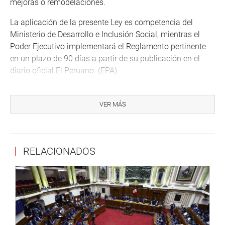
mejoras o remodelaciones.
La aplicación de la presente Ley es competencia del
Ministerio de Desarrollo e Inclusión Social, mientras el
Poder Ejecutivo implementará el Reglamento pertinente
en un plazo de 90 días a partir de su publicación en el
diario oficial El Peruano. (EPA)
PRENSA/CONGRESO
Más información en nuestra página web y redes sociales.
VER MÁS
http://www.congreso.gob.pe/
Facebook:
https://www.facebook.com/congresodelarepublic
fref=ts
<
https://www.facebook.com/congresodelarepublicade
RELACIONADOS
fref=ts
>
Twitter:
https://twitter.com/congresoperu
<
https://twitter.c
Youtube:
http://www.youtube.com/congresoperu
<
http://ww