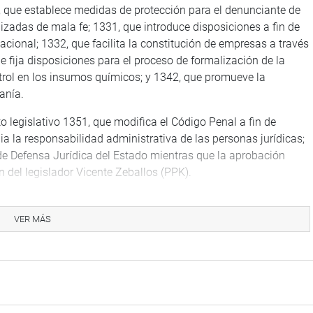
, que establece medidas de protección para el denunciante de
izadas de mala fe; 1331, que introduce disposiciones a fin de
acional; 1332, que facilita la constitución de empresas a través
e fija disposiciones para el proceso de formalización de la
ntrol en los insumos químicos; y 1342, que promueve la
anía.
o legislativo 1351, que modifica el Código Penal a fin de
ia la responsabilidad administrativa de las personas jurídicas;
de Defensa Jurídica del Estado mientras que la aprobación
n del legislador Vicente Zeballos (PPK).
sistas Ursula Letona (FP) en su condición de coordinadora del
presentó Javier Velásquez Quesquén, de la Célula
VER MÁS
ión de los decretos legislativos 1309, 1313, 1320, 1345, 1284,
 legisladoras Tania Pariona y María Elena Foronda, ambas de
 la Constitución Politica y vulnera los derechos territoriales de