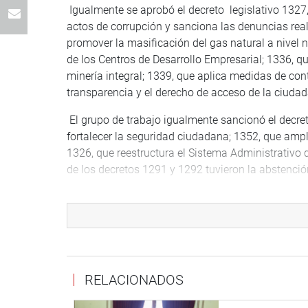
Igualmente se aprobó el decreto legislativo 1327
actos de corrupción y sanciona las denuncias real
promover la masificación del gas natural a nivel n
de los Centros de Desarrollo Empresarial; 1336, qu
minería integral; 1339, que aplica medidas de co
transparencia y el derecho de acceso de la ciudad
El grupo de trabajo igualmente sancionó el decret
fortalecer la seguridad ciudadana; 1352, que ampl
1326, que reestructura el Sistema Administrativo 
de los decretos 1291 y 1292 tuvieron la abstenció
En esta sesión deliberativa asistieron los congre
grupo de trabajo y Vicente Zeballos (PPK). No se 
Parlamentaria Aprista.
Se postergó para la próxima convocatoria la revis
1353, 1276, 1341 y 1333. En este último caso las
RELACIONADOS
Frente Amplio, pidieron la derogatoria porque viola
los grupos originarios. (JSR)