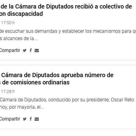
de la Cámara de Diputados recibió a colectivo de
on discapacidad
 17:50 h
 de escuchar sus demandas y establecer los mecanismos para 
na web y redes sociales.
 alcances de la...
Compartir
larepublicadelperu?fref=ts
//twitter.com/congresoperu
>
<
http://www.youtube.com/congresoperu
>
eso
<
https://soundcloud.com/radiocongreso
>
a Cámara de Diputados aprueba número de
4.congreso.gob.pe/fotografia.asp
s de comisiones ordinarias
 17:28 h
a Cámara de Diputados, conducido por su presidente, Oscar Reto
 hoy, por mayoría, el...
Compartir