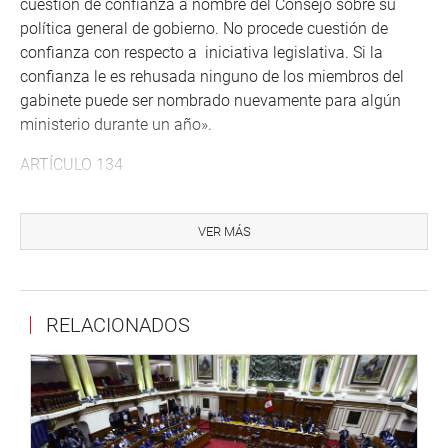
cuestión de confianza a nombre del Consejo sobre su
política general de gobierno. No procede cuestión de
confianza con respecto a iniciativa legislativa. Si la
confianza le es rehusada ninguno de los miembros del
gabinete puede ser nombrado nuevamente para algún
ministerio durante un año».
ARTÍCULO 134
Posteriormente, con 10 votos a favor, 6 en contra y 1
abstención, se aprobó el artículo 134°, que dice: “El
VER MÁS
Presidente de la República está facultado para disolver la
Cámara de Diputados si éste ha censurado o negado su
confianza a dos Consejos de Ministros. El decreto de
RELACIONADOS
disolución contiene la convocatoria a elecciones para una
nueva Cámara de Diputados. Dichas elecciones se
realizan dentro de los cuatro meses de la fecha de
disolución, sin que pueda alterarse el sistema electoral
preexistente. La Cámara de Diputados
extraordinariamente así elegida sustituye a lo anterior y