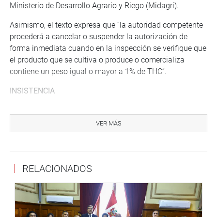
Ministerio de Desarrollo Agrario y Riego (Midagri).
Asimismo, el texto expresa que “la autoridad competente
procederá a cancelar o suspender la autorización de
forma inmediata cuando en la inspección se verifique que
el producto que se cultiva o produce o comercializa
contiene un peso igual o mayor a 1% de THC”.
INSISTENCIA
En otro momento, por unanimidad, la comisión aprobó el
dictamen de insistencia parcial recaído en las
VER MÁS
observaciones del Poder Ejecutivo respecto a la autógrafa
de la Ley de promoción y reactivación de la micro y
pequeña empresa (mype) alimentaria a través de la
RELACIONADOS
implementación de la certificación del Sistema de
Análisis de Peligros y Puntos Críticos de Control (HACCP)
en el Perú”.
La propuesta se sustenta en el Proyecto de Ley