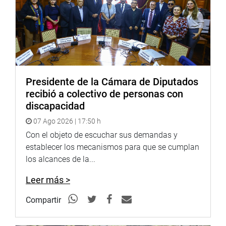
1848/2021 y tiene como finalidad promover la
reactivación económica y la formalización de las mypes
productoras de alimentos y bebidas destinadas al
consumo humano en la implementación del HACCAP.
Antes de culminar la sesión, a pedido del parlamentario
José Pazo Nunura (Somos Perú), se aprobó solicitar al
Presidente de la Cámara de Diputados
Consejo Directivo del Congreso ser segunda comisión
recibió a colectivo de personas con
dictaminadora del proyecto de Ley 05666/2023-CR, Ley
discapacidad
para la defensa de las áreas naturales protegidas marino-
07 Ago 2026 | 17:50 h
costeras.
Con el objeto de escuchar sus demandas y
OFICINA DE COMUNICACIONES E IMAGEN
establecer los mecanismos para que se cumplan
INSTITUCIONAL
los alcances de la...
Leer más >
Compartir