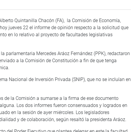
 Alberto Quintanilla Chacón (FA), la Comisión de Economía,
hoy jueves 22 el informe de opinión respecto a la solicitud que
o en lo relativo al proyecto de facultades legislativas
r la parlamentaria Mercedes Aráoz Fernández (PPK), redactaron
nviado a la Comisión de Constitución a fin de que tenga
mica.
tema Nacional de Inversión Privada (SNIP), que no se incluían en
os de la Comisión a sumarse a la firma de ese documento
 alguna. Los dos informes fueron consensuados y logrados en
uado en la sesión de ayer miércoles. Los legisladores
alidad y de colaboración, según resaltó la presidenta Aráoz.
cto del Poder Ejecutivo que plantea delegar en este la facultad