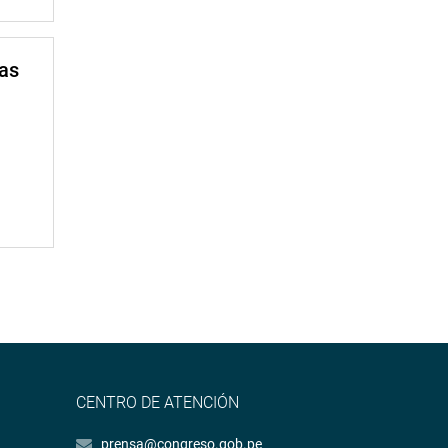
mas
CENTRO DE ATENCIÓN
prensa@congreso.gob.pe