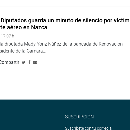
 (FP), el informe aprobado será materia de análisis por parte
ctamine el proyecto enviado por el Poder Ejecutivo sobre la
iones parlamentarias.
(JTR).
Diputados guarda un minuto de silencio por vícti
nte aéreo en Nazca
 17:07 h
e la diputada Mady Yonz Núñez de la bancada de Renovación
esidente de la Cámara...
na web y redes sociales.
Compartir
eru
eso
SUSCRIPCIÓN
Suscríbete con tu correo a