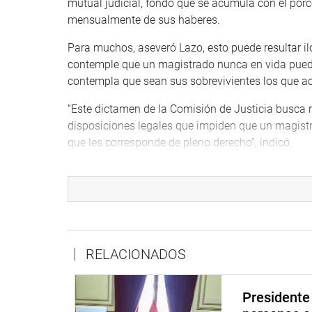
mutual judicial, fondo que se acumula con el porc
mensualmente de sus haberes.
Para muchos, aseveró Lazo, esto puede resultar iló
contemple que un magistrado nunca en vida pueda 
contempla que sean sus sobrevivientes los que ac
“Este dictamen de la Comisión de Justicia busca re
disposiciones legales que impiden que un magistr
que les corresponde de pleno derecho”, indicó.
Agregó que esta obligatoriedad contraviene el der
por el Tribunal Constitucional. Por ello, la Comi
aprobar una fórmula legal que sustituya al Decre
Judicial, y que guarde coherencia con el Código Ci
fundamental de la libertad de asociación.
RELACIONADOS
Dijo que el dictamen señala que la Asociación Mut
por sus estatutos y supletoriamente por el Código 
Presidente 
“El objeto de dicha asociación es proporcionar al