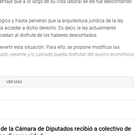
entaje que a lo largo de su vida laboral se les fue descontando
gico y hasta perverso que la arquitectura jurídica de la ley
acceder a dicho derecho. Es decir, la ley actualmente
cedan al disfrute de los haberes descontados.
vertir esta situación. Para ello, se propone modificar las
ado cesante y/o jubilado pueda disfrutar del auxilio económico
echo de libertad de asociación, reconocido en la Constitución y
sión de Justicia y Derechos Humanos consideró necesario
VER MÁS
to Ley 19286, Ley de adecuación de la Asociación Mutualista
vil, respetando el contenido constitucional del derecho
ualista es una persona jurídica de derecho privado que se rige
Civil.
de la Cámara de Diputados recibió a colectivo de
 asociado un auxilio pecuniario, que se le abonará en caso de