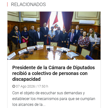
RELACIONADOS
Ica y la construcción del puente El Huayco, en Uchumayo,
Arequipa, entre otros.
A su turno, la congresista Cheryl Trigozo Reátegui (APP),
aseguró que este proyecto de ley también va a beneficiar
a más de 7 mil pobladores de Santiago de Borja, Nuevo
San Juan y sus anexos en la región San Martín. Por su
parte, Raúl Doroteo Carbajo (AP) destacó la importancia
de la construcción del aeropuerto de Nazca, “Los pueblos
necesitan desarrollo y se tendrá a través de estas obras
de importancia”.
Presidente de la Cámara de Diputados
Previo a la votación, se acordó acumular en el dictamen
recibió a colectivo de personas con
el PL 6259, que declara de interés nacional la
discapacidad
construcción de obras de infraestructura en el
07 Ago 2026 | 17:50 h
departamento de Madre de Dios.
Con el objeto de escuchar sus demandas y
TITULAR DEL MTC
establecer los mecanismos para que se cumplan
los alcances de la...
En otro momento, se presentó el ministro del sector, Raúl