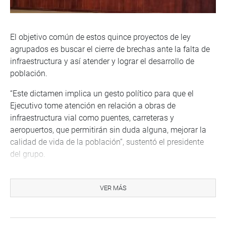
El objetivo común de estos quince proyectos de ley
agrupados es buscar el cierre de brechas ante la falta de
infraestructura y así atender y lograr el desarrollo de
población.
“Este dictamen implica un gesto político para que el
Ejecutivo tome atención en relación a obras de
infraestructura vial como puentes, carreteras y
aeropuertos, que permitirán sin duda alguna, mejorar la
calidad de vida de la población”, sustentó el presidente
del grupo.
El dictamen declara de interés nacional proyectos como,
el mejoramiento y ampliación del corredor económico
VER MÁS
Yaca-Ocobambataccacca-Runahuañuscca, en las
provincias de Abancay y Grau, en Apurímac; la
construcción del aeropuerto en la provincia de Nasca, en