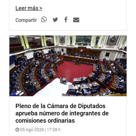
Pérez Reyes Espejo, quien brindó su informe sobre el
Leer más >
estado y atención a los pedidos de las autoridades de
Madre de Dios.
Compartir
El titular del pliego hizo referencia también a la ejecución
de diversos proyectos de inversión como caminos
vecinales, redes viales, puentes, infraestructura portuaria
y aeroportuaria, y telecomunicaciones.
Al respecto, el presidente de la comisión, Salhuana
Cavides, representante de esta región del país, expresó su
preocupación por el servicio de telecomunicaciones en
Madre de Dios y solicitó al ministro realice las acciones
pertinentes.
“Los servicios de telecomunicaciones son sumamente
Pleno de la Cámara de Diputados
deficientes, al parecer, las operadoras privadas no están
aprueba número de integrantes de
cumpliendo con la calidad y el servicio técnico que
comisiones ordinarias
ofrecen y venden”, detalló.
05 Ago 2026 | 17:28 h