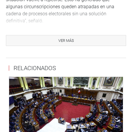
algunas circunscripciones queden atrapadas en una
cadena de procesos electorales sin una solución
definitiva”, señaló.
El parlamentario recordó que desde el año 2000 se han
realizado 11 procesos de elecciones municipales
VER MÁS
complementarias en 87 circunscripciones provinciales y
distritales del país. Algunos casos, como los registrados
en Cajamarca y en Lima, requirieron hasta tres y cuatro
RELACIONADOS
convocatorias electorales sucesivas, respectivamente.
Según explicó el titular de la Comisión de Constitución,
esta situación no solo afecta la estabilidad institucional y
la legitimidad democrática de las autoridades locales,
sino que también genera importantes costos económicos
para el Estado. Solo en algunos procesos
complementarios realizados en los últimos años se
destinaron millones de soles para organizar elecciones
dirigidas a un número reducido de electores.