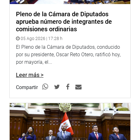
La reforma busca equilibrar dos principios fundamentales
Pleno de la Cámara de Diputados
como incentivar la participación ciudadana y garantizar
aprueba número de integrantes de
que ninguna provincia o distrito permanezca
comisiones ordinarias
indefinidamente sin autoridades legítimamente elegidas.
05 Ago 2026 | 17:28 h
“La democracia no puede quedar atrapada en un círculo
El Pleno de la Cámara de Diputados, conducido
indefinido de nulidades y nuevas convocatorias. Es
por su presidente, Oscar Reto Otero, ratificó hoy,
necesario preservar la gobernabilidad local, brindar
por mayoría, el...
seguridad jurídica a los ciudadanos y utilizar
eficientemente los recursos públicos”, sostuvo Alegría.
Leer más >
Asimismo, durante el debate parlamentario se acogió una
Compartir
propuesta del congresista Guido Bellido Ugarte (bancada
LN) para incorporar una disposición modificatoria
relacionada con el artículo 13 de la Ley de
Organizaciones Políticas, referido a las causales de
cancelación de la inscripción de los partidos políticos.
Posteriormente, la propuesta legislativa fue exonerada del