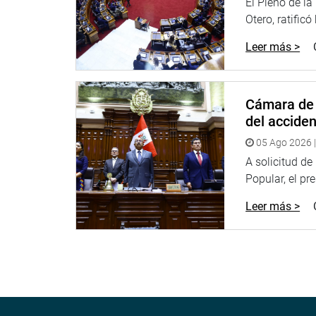
la iniciativa y anunció que el predictamen será e
El Pleno de l
aprobación.
Otero, ratificó
Leer más >
OFICINA DE COMUNICACIONES E IMAGEN INSTI
Cámara de 
del accide
05 Ago 2026 |
A solicitud d
Popular, el pr
Leer más >