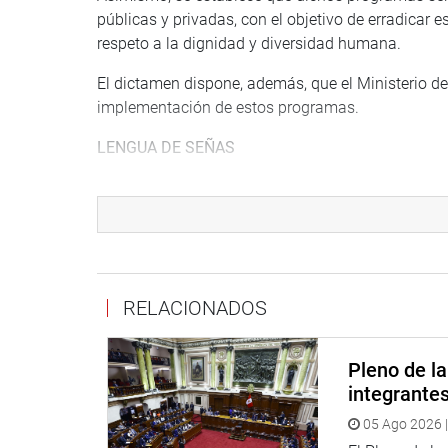
públicas y privadas, con el objetivo de erradicar 
respeto a la dignidad y diversidad humana.
El dictamen dispone, además, que el Ministerio d
implementación de estos programas.
LENGUA DE SEÑAS
Durante la sesión, también se sustentó el Proyec
Maricarmen Alva Prieto (bancada Acción Popular),
lengua de señas peruana en todos los programas in
oficiales, alertas de emergencia y debates electora
La parlamentaria sostuvo que la propuesta busca g
RELACIONADOS
las personas con discapacidad auditiva y fortalec
“La inclusión no puede depender de la buena volun
Pleno de l
sostuvo durante su intervención.
integrante
05 Ago 2026 |
Sobre el tema, el presidente de la comisión, José