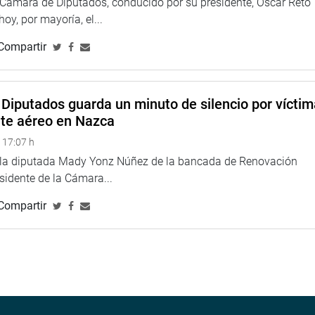
laborado en los próximos días, con miras a su pronta
a Cámara de Diputados, conducido por su presidente, Oscar Reto
 hoy, por mayoría, el...
Compartir
TUCIONAL
Diputados guarda un minuto de silencio por vícti
nte aéreo en Nazca
 17:07 h
e la diputada Mady Yonz Núñez de la bancada de Renovación
esidente de la Cámara...
Compartir