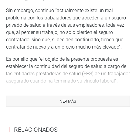
Sin embargo, continuó “actualmente existe un real
problema con los trabajadores que acceden a un seguro
privado de salud a través de sus empleadores, toda vez
que, al perder su trabajo, no solo pierden el seguro
contratado, sino que, si deciden continuarlo, tienen que
contratar de nuevo y a un precio mucho más elevado”.
Es por ello que “el objeto de la presente propuesta es
establecer la continuidad del seguro de salud a cargo de
las entidades prestadoras de salud (EPS) de un trabajador
asegurado cuando ha terminado su vínculo laboral”.
Así, de esta manera, manifestó, el articulo 2 también
propone que en “caso la relación laboral de un trabajador
VER MÁS
asegurado haya terminado, este puede optar por
mantener su seguro de salud a cargo de las entidades
prestadoras de salud (EPS), en las mismas condiciones
RELACIONADOS
que regían antes del cese laboral”.