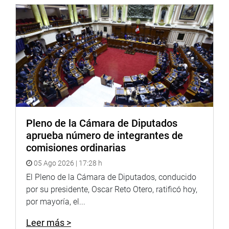
“Para hacer efectivo ello, el trabajador asegurado, dentro
de los sesenta (60) días calendario siguientes al término
de la relación laboral, debe solicitarlo a la empresa
aseguradora”. Y es en ese sentido, aseguró Oseda Yucra,
que “también se propone como obligación que la
empresa aseguradora debe continuar con el seguro de
salud de un trabajador asegurado que ha terminado una
relación laboral cuando este ha comunicado su decisión
de continuar con dicho seguro”.
Pleno de la Cámara de Diputados
“También se dispone”, informó, que el “empleador informa
aprueba número de integrantes de
al trabajador asegurado que ha terminado su relación
comisiones ordinarias
laboral y que tiene la opción de continuar con su cuenta
05 Ago 2026 | 17:28 h
con el seguro médico con las mismas condiciones que
regían antes del término de su relación laboral”. Esto para
El Pleno de la Cámara de Diputados, conducido
que el trabajador tenga conocimiento de esta opción.
por su presidente, Oscar Reto Otero, ratificó hoy,
por mayoría, el...
La presente propuesta, recalcó, va en consonancia entre
la libertad de empresa y la salud de la ciudadanía en
Leer más >