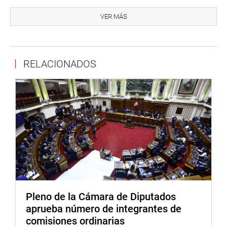
No obstante, la presidenta Verónika Mendoza pidió a sus
colegas parlamentarios que la aprobación de nuevos
VER MÁS
distritos se ajuste a las normas técnicas establecidas
para evitar que se produzcan futuros conflictos sociales
entre las poblaciones involucradas.
RELACIONADOS
Previamente se postergó para la próxima sesión un
proyecto que busca establecer pautas para determinar la
responsabilidad de los representantes del Ejecutivo en la
expedición de los reglamentos de las leyes aprobadas por
el Congreso.
En la primera parte de la sesión, Susana Vilca, presidenta
del Instituto Geológico Minero y Metalúrgico (INGEMMET)
se presentó a pedido de la representante Esther Saavedra,
para informar acerca de las razones por las que la
institución no cumplió con realizar trabajos de
Pleno de la Cámara de Diputados
exploración en la zona de Nuevo Jaén, en la región San
aprueba número de integrantes de
Martin, en la que los pobladores denuncian la existencia
comisiones ordinarias
de actividades volcánicas.