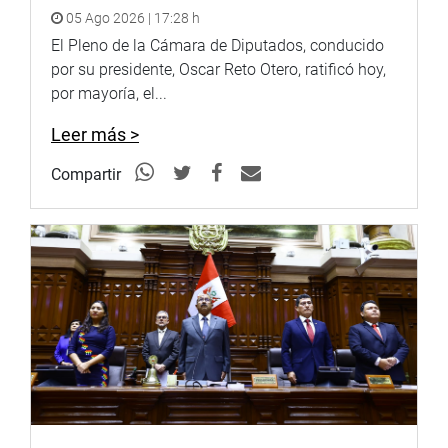
05 Ago 2026 | 17:28 h
Vilca informó que hubo una frustrada visita debido a que
El Pleno de la Cámara de Diputados, conducido
la falta de movilidad les impidió llegar a la zona, tarea
por su presidente, Oscar Reto Otero, ratificó hoy,
que, según informó, se cumplirá en la segunda quincena
por mayoría, el...
del presente mes. (er)
Leer más >
Puede encontrar más información en nuestra página web
y redes sociales.
Compartir
http://www.congreso.gob.pe/
Facebook:
https://www.facebook.com/congresodelarepublicadelperu?
fref=ts
Twitter: https://twitter.com/congresoperu
Youtube: http://www.youtube.com/congresoperu