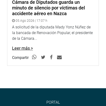
Cámara de Diputados guarda un
PRENSA-CONGRESO*
minuto de silencio por víctimas del
Puede encontrar más información en nuestra página web
accidente aéreo en Nazca
y redes sociales.
05 Ago 2026 | 17:07 h
A solicitud de la diputada Mady Yonz Núñez de
http://www.congreso.gob.pe/
la bancada de Renovación Popular, el presidente
Facebook:https://www.facebook.com/congresodelarepublica
de la Cámara...
fref=ts
Leer más >
<https://www.facebook.com/congresodelarepublicadelperu?
fref=ts>
Compartir
Twitter:https://twitter.com/congresoperu<https://twitter.com
Youtube:http://www.youtube.com/congresoperu
<http://www.youtube.com/congresoperu>
Soundcloud:https://soundcloud.com/radiocongreso
<https://soundcloud.com/radiocongreso>
PORTAL