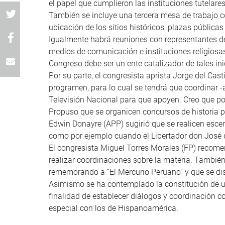
el papel que cumplieron las instituciones tutelare
También se incluye una tercera mesa de trabajo co
ubicación de los sitios históricos, plazas públic
Igualmente habrá reuniones con representantes de l
medios de comunicación e instituciones religiosas
Congreso debe ser un ente catalizador de tales inic
Por su parte, el congresista aprista Jorge del Cas
programen, para lo cual se tendrá que coordinar 
Televisión Nacional para que apoyen. Creo que p
Propuso que se organicen concursos de historia p
Edwin Donayre (APP) sugirió que se realicen esce
como por ejemplo cuando el Libertador don José de
El congresista Miguel Torres Morales (FP) recome
realizar coordinaciones sobre la materia. También 
rememorando a “El Mercurio Peruano” y que se discu
Asimismo se ha contemplado la constitución de un
finalidad de establecer diálogos y coordinación co
especial con los de Hispanoamérica.