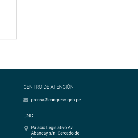
CENTRO DE ATENCIÓN
prensa@congreso.gob.pe
CNC
Palacio Legislativo Av.
Abancay s/n. Cercado de