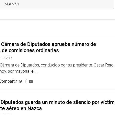
VER MÁS
a Cámara de Diputados aprueba número de
na web y redes sociales.
s de comisiones ordinarias
 17:28 h
larepublicadelperu?fref=ts
a Cámara de Diputados, conducido por su presidente, Oscar Reto
//twitter.com/congresoperu
>
 hoy, por mayoría, el...
<
http://www.youtube.com/congresoperu
>
eso
<
https://soundcloud.com/radiocongreso
>
Compartir
4.congreso.gob.pe/fotografia.asp
Diputados guarda un minuto de silencio por vícti
nte aéreo en Nazca