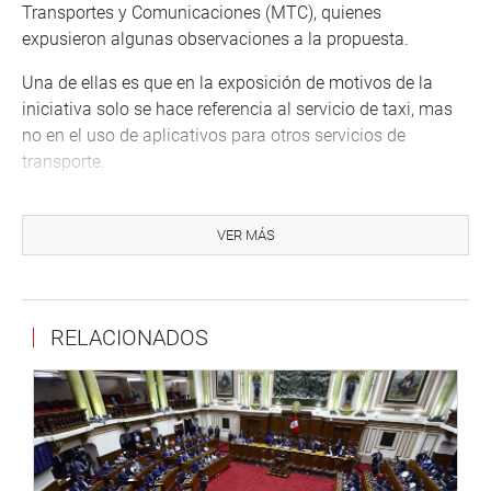
Transportes y Comunicaciones (MTC), quienes
expusieron algunas observaciones a la propuesta.
Una de ellas es que en la exposición de motivos de la
iniciativa solo se hace referencia al servicio de taxi, mas
no en el uso de aplicativos para otros servicios de
transporte.
De igual forma, no se brinda una definición de las
empresas de aplicativos, acorde con el marco legal del
VER MÁS
sector Transportes, y que el registro de las empresas debe
estar a cargo del MTC.
También dieron sus aportes Hania Pérez de Cuéllar,
RELACIONADOS
presidenta del Consejo Directivo del Instituto Nacional de
Defensa de la Competencia y de la Protección de la
Propiedad Intelectual, (INDECOPI); Felipe Simón Sohn,
director de Asuntos Corporativos de DIDI para el cono Sur
y funcionarios de la Presidencia del Consejo de Ministros
y del Ministerio de Trabajo y Promoción del Empleo.