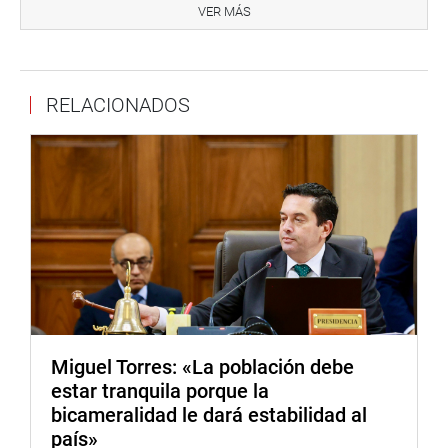
Ramírez (NA), solicitó el estudio actuarial de la propuesta
VER MÁS
de la reforma, y que el MEF, aún no la ha presentado
señalando como un descuido grave que no ayuda a
avanzar para trabajar de forma consensuada un nuevo y
RELACIONADOS
alternativo Sistema Nacional de Pensiones.
“Hay mucho descuido de parte del MEF sobre este caso y
habría un sesgo en las cifras para este caso. Vamos a
insistir para encontrar las mejores pensiones para los
peruanos”, consideró.
Al término de la reunión, el titular del grupo de trabajo,
congresista Jorge Montoya, agradeció la participación de
los invitados y refirió que seguirán trabajando para
consensuar criterios que permitan mejorar los sistemas
de pensiones en el Perú.
Miguel Torres: «La población debe
estar tranquila porque la
OFICINA DE COMUNICACIONES E IMAGEN
bicameralidad le dará estabilidad al
INSTITUCIONAL
país»