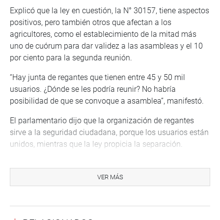
Explicó que la ley en cuestión, la N° 30157, tiene aspectos
positivos, pero también otros que afectan a los
agricultores, como el establecimiento de la mitad más
uno de cuórum para dar validez a las asambleas y el 10
por ciento para la segunda reunión.
“Hay junta de regantes que tienen entre 45 y 50 mil
usuarios. ¿Dónde se les podría reunir? No habría
posibilidad de que se convoque a asamblea”, manifestó.
El parlamentario dijo que la organización de regantes
sirve a la seguridad ciudadana, porque los usuarios están
unidos, mientras que la ley propicia la separación.
“Creo que con esta reunión de hoy (viernes 6) se va a
lograr consensos y el entendimiento entre el Estado-el
VER MÁS
gobierno- y los agricultores”, anotó tras indicar que de
esta manera también se conseguirá el desarrollo del agro
en el país, en particular de los pequeños agricultores.