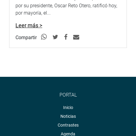
redes sociales.
por su presidente, Oscar Reto Otero, ratificó hoy,
por mayoría, el...
Web:
http://www.congreso.gob.pe/
Leer más >
Facebook:
https://www.facebook.com/congresodelarepublicadelperu?
Compartir
fref=ts
Twitter:
https://twitter.com/congresoperu
Youtube:
http://www.youtube.com/congresoperu
Soundcloud:
https://soundcloud.com/radiocongreso
Sistema de Archivo Fotográfico (SAF):
PORTAL
http://www4.congreso.gob.pe/fotografia
Inicio
Noticias
Contrastes
Agenda