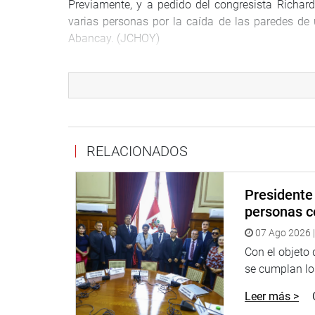
Previamente, y a pedido del congresista Richar
varias personas por la caída de las paredes de
Abancay. (JCHOY)
PRENSA-CONGRESO.
29.01.19
RELACIONADOS
Presidente 
personas c
07 Ago 2026 |
Con el objeto
se cumplan los
Leer más >