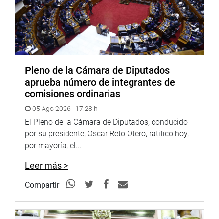
nombrado y en los establecimientos de salud de menor
complicidad.
«A solicitud del profesional médico, podrá extenderse el
ejercicio de la carrera médica en las entidades de la
administración estatal, previa evaluación médica
Pleno de la Cámara de Diputados
especializada que certifique que el profesional médico se
aprueba número de integrantes de
encuentra en condiciones físicas y psicológica que
comisiones ordinarias
garanticen el desempeño de su trabajo «, expresó.
05 Ago 2026 | 17:28 h
OFICINA DE COMUNICACIONES
El Pleno de la Cámara de Diputados, conducido
por su presidente, Oscar Reto Otero, ratificó hoy,
por mayoría, el...
Leer más >
Compartir