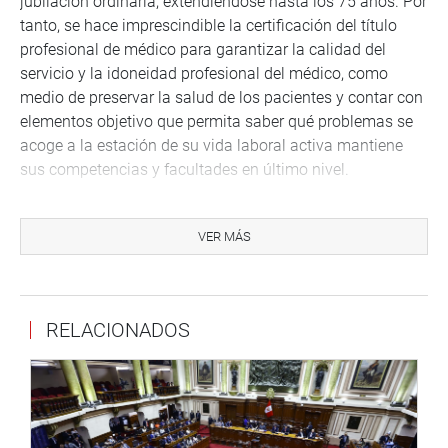
jubilación ordinaria, extendiéndose hasta los 75 años. Por
tanto, se hace imprescindible la certificación del título
profesional de médico para garantizar la calidad del
servicio y la idoneidad profesional del médico, como
medio de preservar la salud de los pacientes y contar con
elementos objetivo que permita saber qué problemas se
acoge a la estación de su vida laboral activa mantiene
sus competencias y facultades en último nivel.
“En el caso de los egresados de universidades y los
colegios profesionales, estos juegan un rol muy
VER MÁS
importante en su proceso de certificación, puesto que son
los que pueden asumir la evaluación y certificación de las
competencias de su colegio previa delegación de esta
RELACIONADOS
función por el Sineace”, afirmó.
El presidente de la Comisión de Trabajo y Seguridad
Social, Daniel Oseda Yucra (Frepap), aseveró que su
comisión propone que el ingreso de la carrera médica se
realiza únicamente por concurso en la condición de