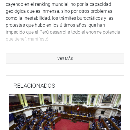
cayendo en el ranking mundial, no por la capacidad
geológica que es inmensa, sino por otros problemas
como la inestabilidad, los trámites burocráticos y las
protestas que hubo en los últimos años, que han
impedido que el Perú desarrolle todo el enorme potencial
que tiene”, manifestó.
El titular del Parlamento sostuvo, además, que el contexto
internacional representa una oportunidad estratégica
VER MÁS
para el país, especialmente por la creciente demanda de
minerales como el cobre.
“Estamos entrando a una nueva etapa en que los
RELACIONADOS
minerales, en particular el cobre, se han convertido ya en
minerales estratégicos. Ya no van a haber fluctuaciones
como las que había antes, sino que vamos a tener una
enorme posibilidad de desarrollo si trabajamos
adecuadamente con estabilidad política y con sensatez
para desarrollar los proyectos mineros legales”, afirmó.