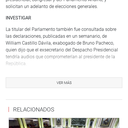
solicitan un adelanto de elecciones generales.
INVESTIGAR
La titular del Parlamento también fue consultada sobre
las declaraciones, publicadas en un semanario, de
William Castillo Dávila, exabogado de Bruno Pacheco,
quien dijo que el exsecretario del Despacho Presidencial
tendría audios que comprometerían al presidente de la
República.
“Que se investigue y que presente las pruebas en las
instituciones correspondientes (…) Transparencia es lo
VER MÁS
más importante y es lo que pide el Perú”, puntualizó.
OFICINA DE COMUNICACIONES
RELACIONADOS