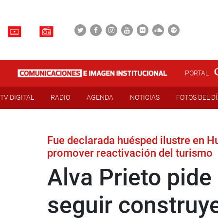
PORTAL
TV DIGITAL
RADIO
AGENDA
NOTICIAS
FOTOS DEL D
Fue declarada huésped ilustre en
promover reactivación del turismo
Alva Prieto pid
seguir construy