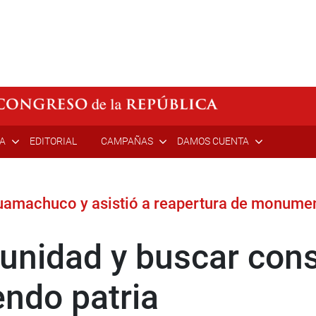
ÍA
EDITORIAL
CAMPAÑAS
DAMOS CUENTA
 Huamachuco y asistió a reapertura de monu
e unidad y buscar con
endo patria