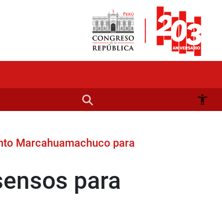
mento Marcahuamachuco para
sensos para