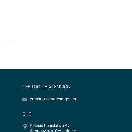
CENTRO DE ATENCIÓN
prensa@congreso.gob.pe
CNC
Palacio Legislativo Av.
Abancay s/n. Cercado de