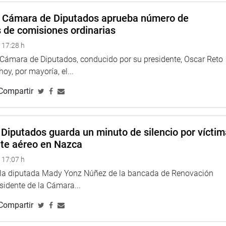
gua y saneamiento. Asistieron a la reunión de trabajo
a Cámara de Diputados aprueba número de
ia, Comas, Carabayllo, Rímac, San Juan de Lurigancho,
s de comisiones ordinarias
 17:28 h
a Cámara de Diputados, conducido por su presidente, Oscar Reto
 hoy, por mayoría, el...
Compartir
na web y redes sociales.
larepublicadelperu?fref=ts
//twitter.com/congresoperu
>
Diputados guarda un minuto de silencio por vícti
<
http://www.youtube.com/congresoperu
>
nte aéreo en Nazca
eso
<
https://soundcloud.com/radiocongreso
>
 17:07 h
4.congreso.gob.pe/fotografia.asp
e la diputada Mady Yonz Núñez de la bancada de Renovación
esidente de la Cámara...
Compartir