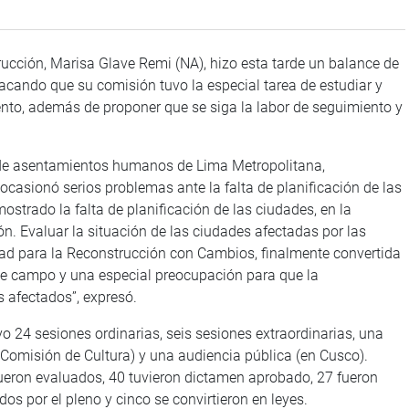
rucción, Marisa Glave Remi (NA), hizo esta tarde un balance de
tacando que su comisión tuvo la especial tarea de estudiar y
nto, además de proponer que se siga la labor de seguimiento y
 de asentamientos humanos de Lima Metropolitana,
asionó serios problemas ante la falta de planificación de las
strado la falta de planificación de las ciudades, en la
ón. Evaluar la situación de las ciudades afectadas por las
ridad para la Reconstrucción con Cambios, finalmente convertida
 de campo y una especial preocupación para que la
s afectados”, expresó.
o 24 sesiones ordinarias, seis sesiones extraordinarias, una
 Comisión de Cultura) y una audiencia pública (en Cusco).
fueron evaluados, 40 tuvieron dictamen aprobado, 27 fueron
s por el pleno y cinco se convirtieron en leyes.