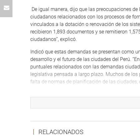
De igual manera, dijo que las preocupaciones de
ciudadanos relacionados con los procesos de form
vinculados a la dotación o renovación de los sis
recibieron 1,893 documentos y se remitieron 1,
ciudadanos”, explicó.
Indicó que estas demandas se presentan como un a
desarrollo y el futuro de las ciudades del Perú. 
puntuales relacionados con las demandas ciudada
legislativa pensada a largo plazo. Muchos de los
falta de normas de planificación de las ciudades,
De igual manera, hizo conocer que la labor de la 
“En primer lugar, se trató de la primera legislat
fue necesario un proceso de conocimiento y ajuste e
primeras normas que llegaron al Pleno. En segundo
delegación de facultades legislativas que se plas
RELACIONADOS
Finalmente, agradeció a los asistentes y a la vez