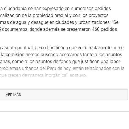
 la ciudadanía se han expresado en numerosos pedidos
alización de la propiedad predial y con los proyectos
temas de agua y desagüe en ciudades y urbanizaciones. “Se
575 documentos, donde además se presentaron 460 pedidos
sunto puntual, pero ellas tienen que ver directamente con el
“En la comisión hemos buscado acercarnos tanto a los asuntos
nas, como a los asuntos de fondo que justifican una labor
 problemas urbanos del Perú de hoy, están relacionados con la
 que crecen de manera inorgánica”, sostuvo.
Comisión de Vivienda se desarrolló en un contexto particular.
ura de un nuevo periodo de gobierno y como normalmente sucede
VER MÁS
ntre los legisladores y, por cierto, de elaboración de las
 lugar, el Congreso recibió del Poder Ejecutivo un pedido de
mó en la ley 30506 (30-9-2016)”, señaló.
 se comprometió a seguir trabajando y canalizando ante los