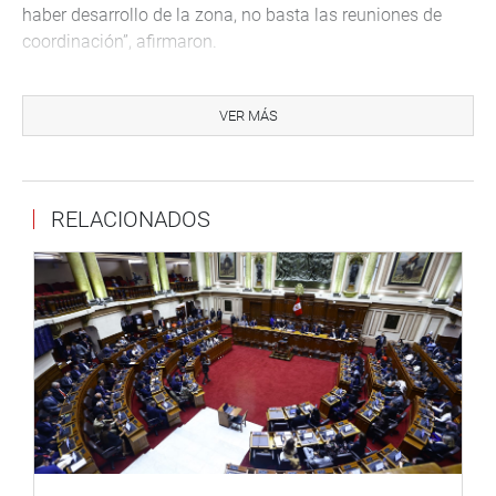
haber desarrollo de la zona, no basta las reuniones de
coordinación”, afirmaron.
Preguntaron quién les va a garantizar la capacidad
de producción y el mercado si optasen por el cultivo del
VER MÁS
café y el cacao. Para los productores, “la columna
vertebral” es el cultivo de hoja de coca y anunciaron que
podría haber una “convulsión social” si el Ejecutivo no
RELACIONADOS
soluciona esos problemas; otros dijeron que no aceptarán
la erradicación de la hoja de coca.
Al respecto, la representante de Devida pidió
creatividad a los productores, que busquen mercados en
el extranjero y acudan a los sectores interesados, a crecer
y demostrar que también se puede hacer dinero
cosechando café y por la vía legal.
Según Codevraem, cada tres meses se realizan
reuniones con representantes de todos los ministerios y
productores de hojas de coca, con jornadas de dos días