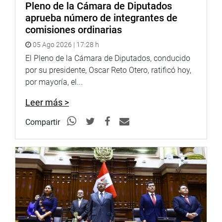
Pleno de la Cámara de Diputados
de trabajo. Se realiza una mesa de coordinación y de
aprueba número de integrantes de
diálogo y en este aspecto se destacó la importancia de
comisiones ordinarias
que Pichari cuente con un aeropuerto (provincia de La
05 Ago 2026 | 17:28 h
Convención).
El Pleno de la Cámara de Diputados, conducido
Se dio conocer que en la zona del Huallaga y Tingo
por su presidente, Oscar Reto Otero, ratificó hoy,
María, Valles del Ucayali y Huallaga, se han erradicado
por mayoría, el...
22, 050 hectáreas de hojas de coca, habiéndose reducido
el espacio a 22 mil hectáreas. Se estima que en el
Leer más >
presente año se erradicarán 25 mil hectáreas más.
Compartir
Para ello hay un presupuesto de 103 millones 953
mil soles, de los cuales se ha ejecutado hasta el
momento un 87%.
Como resultados, Codevraem informó de cien
laboratorios destruidos en el lugar, 903 operaciones de
erradicación, 11,116 parcelas y 549 mil plantas.
Al respecto, congresistas de la comisión pidieron