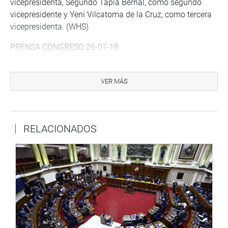
vicepresidenta, Segundo Tapia Bernal, como segundo
vicepresidente y Yeni Vilcatoma de la Cruz, como tercera
vicepresidenta. (WHS)
PRENSA CONGRESO 26-07-18
Puede encontrar más información en nuestra página web
y redes sociales.
VER MÁS
Heraldo
:
goo.gl/Ty5Tto
RELACIONADOS
Portal:
http://www.congreso.gob.pe/
Facebook:
https://goo.gl/s5t7XN
Twitter:
https://goo.gl/iMywRR
YouTube:
https://goo.gl/VBXBNk
Radio:
goo.gl/hMwTg1
fotografia.congreso.gob.pe